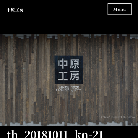
Skip
Menu
中原工房
to
content
th_20181011_kn-21