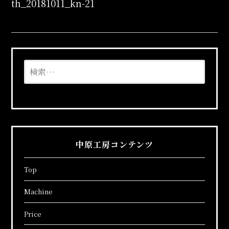
投
th_20181011_kn-21
稿
ナ
ビ
検
索:
ゲ
ー
シ
中原工房コンテンツ
ョ
Top
ン
Machine
Price