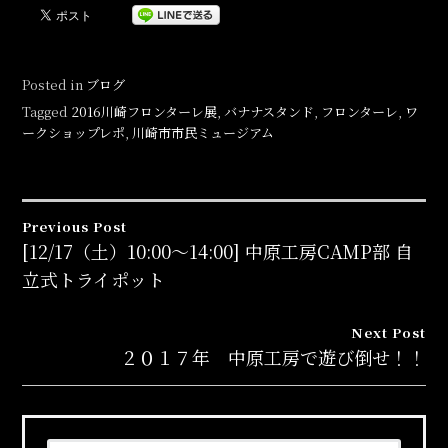
Posted in
ブログ
Tagged
2016川崎フロンターレ展
,
バナナスタンド
,
フロンターレ
,
ワ
ークショップレポ
,
川崎市市民ミュージアム
Previous Post
投
[12/17（土）10:00～14:00] 中原工房CAMP部 自
立式トライポット
稿
ナ
Next Post
２０１７年 中原工房で遊び倒せ！！
ビ
ゲ