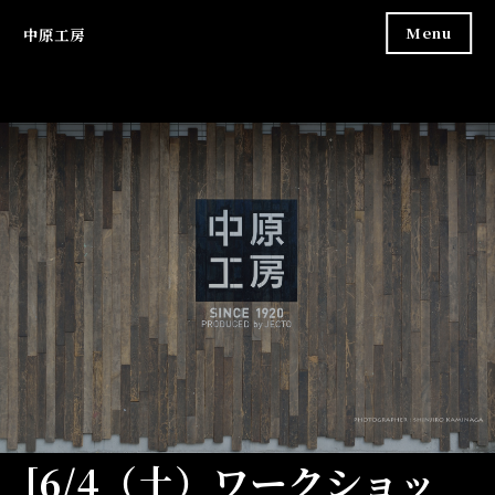
Skip
Menu
中原工房
to
content
[6/4（土）ワークショッ