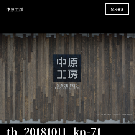
Skip
Menu
中原工房
to
content
th_20181011_kn-71