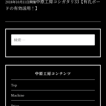
投
中原工房コシガタリ33【有孔ボー
2018年10月11日開催
ドの有効活用！】
稿
ナ
ビ
検
ゲ
索:
ー
シ
中原工房コンテンツ
ョ
ン
Top
Machine
Price