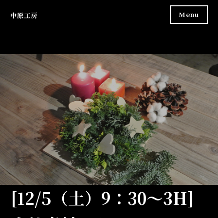
Skip
Menu
中原工房
to
content
[12/5（土）9：30～3H]