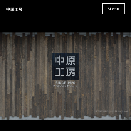
Skip
Menu
中原工房
to
content