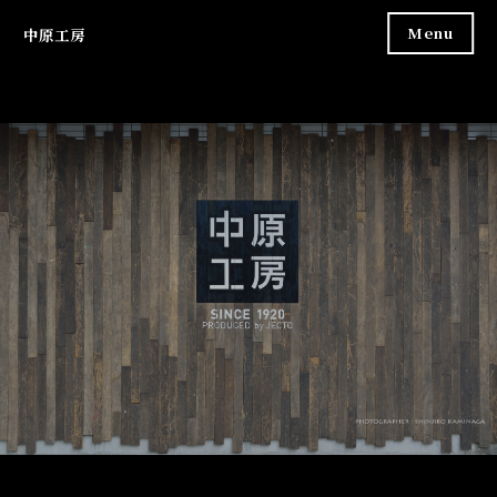
Skip
Menu
中原工房
to
content