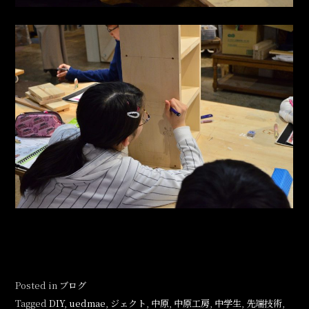
Posted in
ブログ
Tagged
DIY
,
uedmae
,
ジェクト
,
中原
,
中原工房
,
中学生
,
先端技術
,