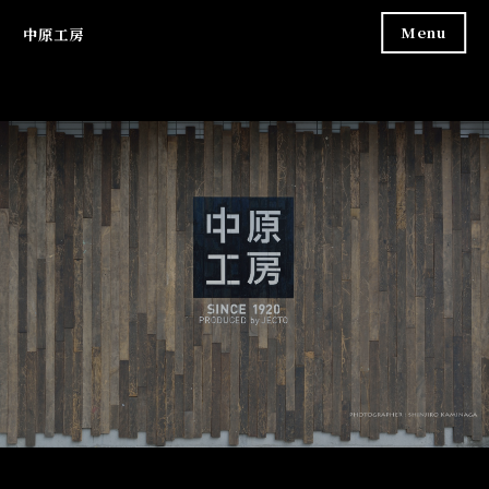
Skip
Menu
中原工房
to
content