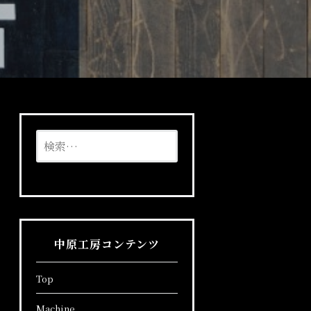
検
索:
中原工房コンテンツ
Top
Machine