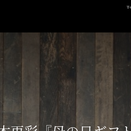
T
木再彩『母の日ギフ