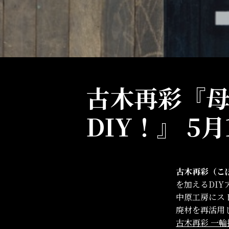
古木再彩『
DIY！』 5
古木再彩（こ
を加えるDIY
中原工房にス
廃材を再活用
古木再彩 一輪挿